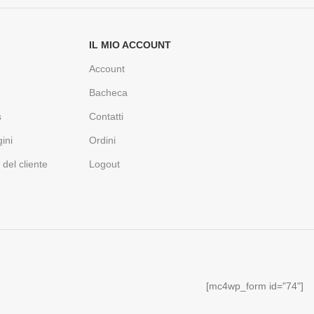
IL MIO ACCOUNT
Account
Bacheca
s
Contatti
ini
Ordini
i del cliente
Logout
[mc4wp_form id="74"]