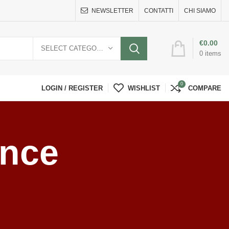
NEWSLETTER
CONTATTI
CHI SIAMO
€
0.00
SELECT CATEGORY
0
items
0
LOGIN / REGISTER
WISHLIST
COMPARE
ance