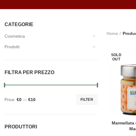
CATEGORIE
Home
Produc
Cosmetica
Prodotti
SOLD
OUT
FILTRA PER PREZZO
Price:
€0
—
€10
FILTER
Min price
Max price
Marmellata 
PRODUTTORI
Ma