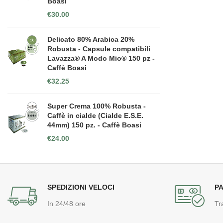
Boasi
€
30.00
Delicato 80% Arabica 20%
Robusta - Capsule compatibili
Lavazza® A Modo Mio® 150 pz -
Caffè Boasi
€
32.25
Super Crema 100% Robusta -
Caffè in cialde (Cialde E.S.E.
44mm) 150 pz. - Caffè Boasi
€
24.00
SPEDIZIONI VELOCI
PA
In 24/48 ore
Tr