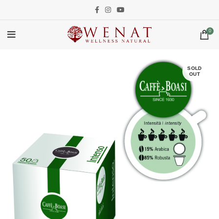
0
SOLD
OUT